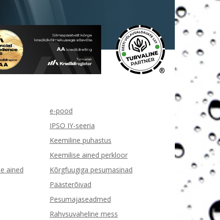
®
e-pood
IPSO IY-seeria
Keemiline puhastus
Keemilise ained perkloor
e ained
Kõrgfuugiga pesumasinad
Päästerõivad
Pesumajaseadmed
Rahvsuvaheline mess