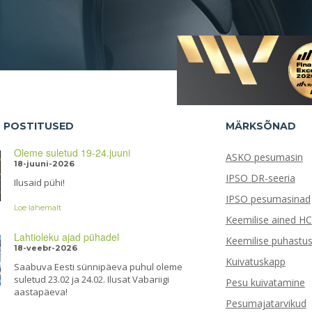
D POSTITUSED
MÄRKSÕNAD
Oleme suletud 19-24.juuni
ASKO pesumasin
18-juuni-2026
IPSO DR-seeria
Ilusaid pühi!
IPSO pesumasinad
Loe lähemalt
Keemilise ained HC
Lahtioleku ajad pühadel
Keemilise puhastus
18-veebr-2026
Kuivatuskapp
Saabuva Eesti sünnipäeva puhul oleme
suletud 23.02 ja 24.02. Ilusat Vabariigi
Pesu kuivatamine
aastapäeva!
Pesumajatarvikud