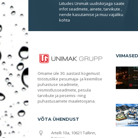
Liitudes Unimak uudiskirjaga saate
infot seadmete, ainete, tarvikute ,
nende kasutamise ja muu vajaliku
kohta
VIIMASE
Omame üle 30. aastast kogemust
tööstuslike pesumaja- ja keemilise
puhastuse seadmete,
viismistlusseadmete, pesula
tarvikute ja pesemis- ning
puhastusainete maaletoojana.
VÕTA ÜHENDUST
Artelli 10a, 10621 Tallinn,