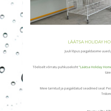
LÄÄTSA HOLIDAY H
Juuli lõpus paigaldasime uue
Tõeliselt võrratu puhkusekoht
”Läätsa Holiday Hom
täi
Meie tarnitud ja paigaldatud seadmed seal: Pes
Triiki