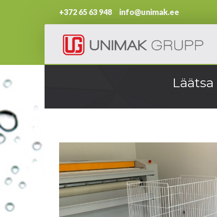
+372 65 63 948 info@unimak.ee
Läätsa