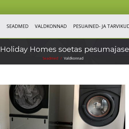
SEADMED
VALDKONNAD
PESUAINED- JA TARVIKU
 Holiday Homes soetas pesumaja
Seadmed
Valdkonnad