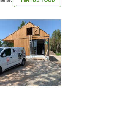
TEHTUD TÖÖD
ähemalt