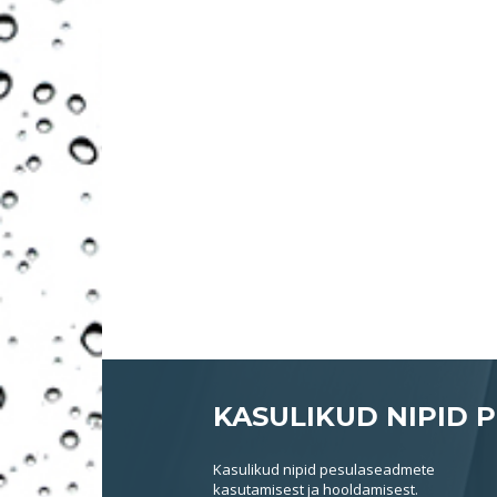
KASULIKUD NIPID 
Kasulikud nipid pesulaseadmete
kasutamisest ja hooldamisest.