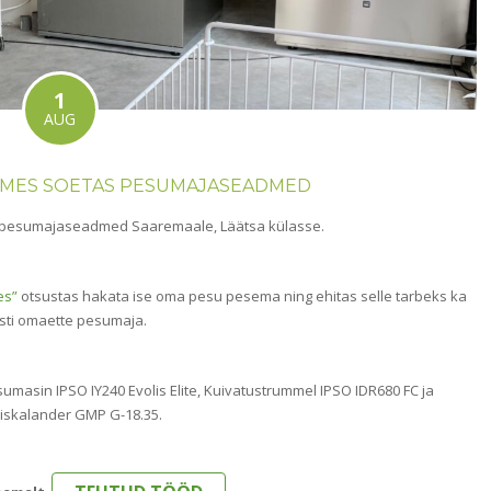
1
AUG
OMES SOETAS PESUMAJASEADMED
d pesumajaseadmed Saaremaale, Läätsa külasse.
es”
otsustas hakata ise oma pesu pesema ning ehitas selle tarbeks ka
esti omaette pesumaja.
umasin IPSO IY240 Evolis Elite, Kuivatustrummel IPSO IDR680 FC ja
miskalander GMP G-18.35.