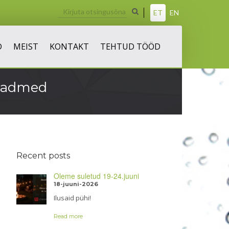
ET
EN
D
MEIST
KONTAKT
TEHTUD TÖÖD
seadmed
Recent posts
Oleme suletud 19-24.juuni
18-juuni-2026
Ilusaid pühi!
Read more